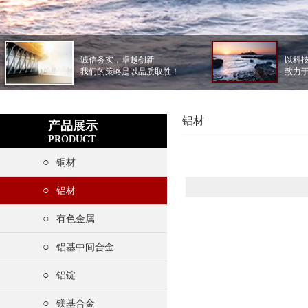
诚信务实，卓越创新
以科
我们的策略是以品质取胜！
致力
铝材
产品展示
PRODUCT
○
铜材
○
铝材
○
有色金属
○
铝基中间合金
○
铝锭
○
镁基合金